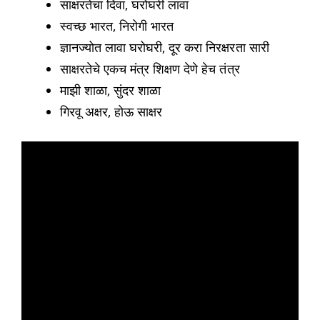
साक्षरतेचा दिवा, घरोघरी लावा
स्वच्छ भारत, निरोगी भारत
ज्ञानज्योत लावा घरोघरी, दूर करा निरक्षरता सारी
साक्षरतेचे एकच मंत्र शिक्षण देणे हेच तंत्र
माझी शाळा, सुंदर शाळा
गिरवू अक्षर, होऊ साक्षर