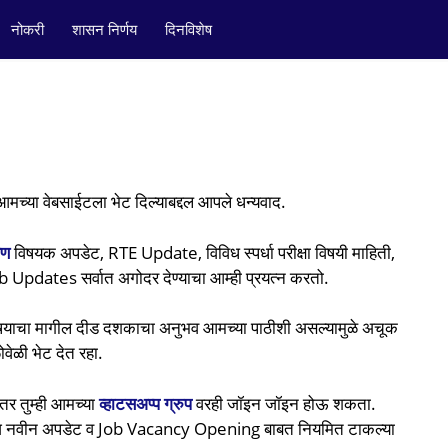
नोकरी
शासन निर्णय
दिनविशेष
या वेबसाईटला भेट दिल्याबद्दल आपले धन्यवाद.
षण
विषयक अपडेट, RTE Update, विविध स्पर्धा परीक्षा विषयी माहिती,
b Updates सर्वात अगोदर देण्याचा आम्ही प्रयत्न करतो.
िषयाचा मागील दीड दशकाचा अनुभव आमच्या पाठीशी असल्यामुळे अचूक
वेळी भेट देत रहा.
र तुम्ही आमच्या
व्हाटसअप्प ग्रुप
वरही जॉइन जॉइन होऊ शकता.
रोज नवीन अपडेट व Job Vacancy Opening बाबत नियमित टाकल्या