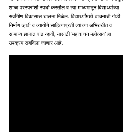
शाळा परस्परांशी स्पर्धा करतील व त्या माध्यमातून विद्यार्थ्यांच्या
सर्वांगीण विकासास चालना मिळेल. विद्यार्थ्यांमध्ये वाचनाची गोडी
निर्माण व्हावी व त्यायोगे साहित्याप्रती त्यांच्या अभिरुचीत व
सामान्य ज्ञानात वाढ व्हावी, यासाठी ‘महावाचन महोत्सव’ हा
उपक्रम राबविला जाणार आहे.