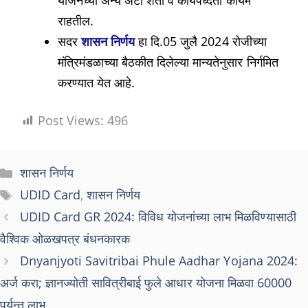
योजनेच्या अन्य अटी शर्ती व कार्यपध्दती कायम
राहतील.
सदर
शासन निर्णय
हा दि.05 जुलै 2024 रोजीच्या
मंत्रिमंडळाच्या बैठकीत दिलेल्या मान्यतेनुसार निर्गमित
करण्यात येत आहे.
Post Views:
496
Categories
शासन निर्णय
Tags
UDID Card
,
शासन निर्णय
UDID Card GR 2024: विविध योजनांच्या लाभ मिळविण्यासाठी
वैश्विक ओळखपत्र बंधनकारक
Dnyanjyoti Savitribai Phule Aadhar Yojana 2024:
अर्ज करा; ज्ञानज्योती सावित्रीबाई फुले आधार योजना मिळवा 60000
पर्यन्त लाभ