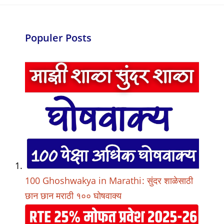
Populer Posts
100 Ghoshwakya in Marathi: सुंदर शाळेसाठी
छान छान मराठी १०० घोषवाक्य