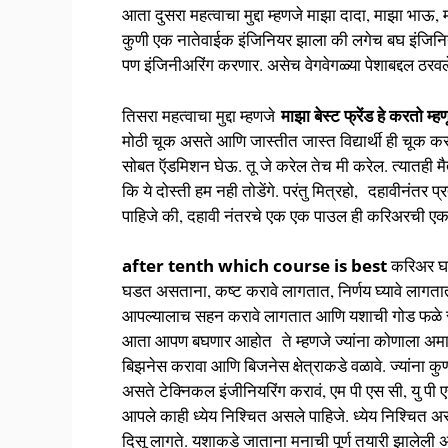
आता दुसरा महत्वाचा मुद्दा म्हणजे माझा दादा, माझा भाऊ
कुणी एक नातेवाईक इंजिनियर झाला की लगेच बघ इंजिनिय
पण इंजिनीअरिंग करणार. असेच वेगवेगळ्या पेशाबद्दल ठरवले
माझा बेस्ट फ्रेंड हे करतो म्हण
तिसरा महत्वाचा मुद्दा म्हणजे
मोठी चूक असते आणि जास्तीत जास्त विद्यार्थी ही चूक 
सोबत ऍडमिशन घेऊ. तू जे करेल तेच मी करेल. त्यातही मैत
कि ये दोस्ती हम नही तोडेंगे. परंतु मित्रहो, दहावीनंतर प्र
पाहिजे की, दहावी नंतरचे एक एक पाउल ही करिअरची ए
after tenth which course is best
करिअर घड
घडत असताना, कष्ट करावे लागतात, निर्णय घ्यावे लागतात,
आपल्यालाच सहन करावे लागतात आणि यशाची गोड फळे सु
आता आपण बघणार आहोत ते म्हणजे ज्यांना कोणाला अमाप 
बिझनेस करावा आणि बिजनेस क्षेत्राकडे वळावे. ज्यांना कु
असते टेक्निकल इंजीनियरिंग करावं, एम पी एस सी, यु पी ए
आपले काही ध्येय निश्चित असले पाहिजे. ध्येय निश्चित अस
दिसू लागते. यशाकडे जाताना मनाची पूर्ण तयारी झालेली