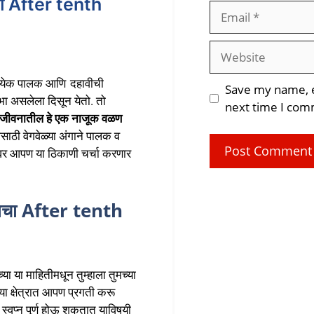
ाचा After tenth
Email
Website
्येक पालक आणि दहावीची
Save my name, em
न उभा असलेला दिसून येतो. तो
next time I com
च्या जीवनातील हे एक नाजूक वळण
ासाठी वेगवेळ्या अंगाने पालक व
ावर आपण या ठिकाणी चर्चा करणार
 वाचा After tenth
्या या माहितीमधून तुम्हाला तुमच्या
 क्षेत्रात आपण प्रगती करू
े स्वप्न पूर्ण होऊ शकतात याविषयी