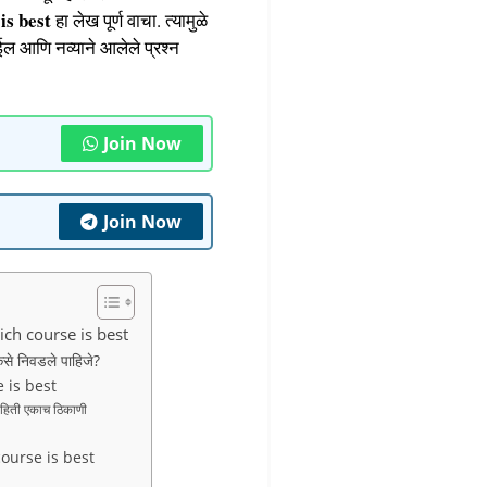
is best
हा लेख पूर्ण वाचा. त्यामुळे
ईल आणि नव्याने आलेले प्रश्न
Join Now
Join Now
hich course is best
े निवडले पाहिजे?
e is best
ाहिती एकाच ठिकाणी
h course is best