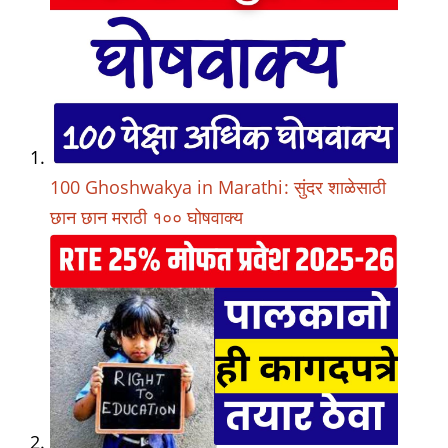
100 Ghoshwakya in Marathi: सुंदर शाळेसाठी
छान छान मराठी १०० घोषवाक्य