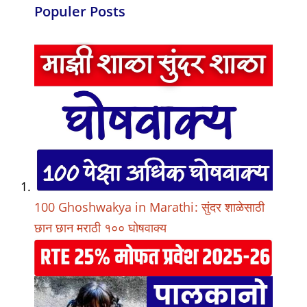
Populer Posts
100 Ghoshwakya in Marathi: सुंदर शाळेसाठी
छान छान मराठी १०० घोषवाक्य