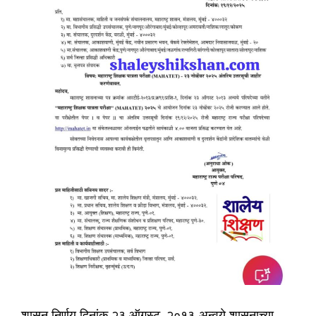
शासन निर्णय दिनांक २३ ऑगस्ट, २०१३ अन्वये शासनाच्या