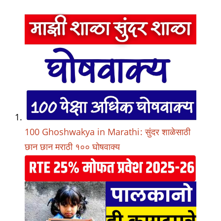
100 Ghoshwakya in Marathi: सुंदर शाळेसाठी
छान छान मराठी १०० घोषवाक्य