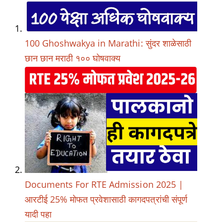
100 Ghoshwakya in Marathi: सुंदर शाळेसाठी
छान छान मराठी १०० घोषवाक्य
Documents For RTE Admission 2025 |
आरटीई 25% मोफत प्रवेशासाठी कागदपत्रांची संपूर्ण
यादी पहा